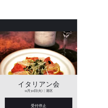
Bar Laetus
イタリアン会
11月30日(火)
  |  
港区
受付停止