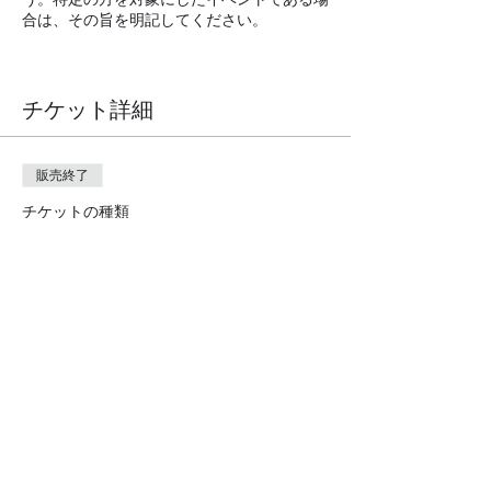
合は、その旨を明記してください。
この欄を利用してイベントのオリジナリティ
や開催への思いをアピールし、ユーザーの参
チケット詳細
加意欲を高めましょう。
販売終了
チケットの種類
入場券
価格
￥2,500
+チケット手数料￥63
このイベントをシェア