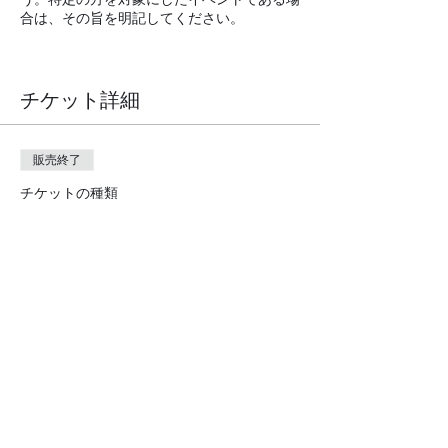
合は、その旨を明記してください。
この欄を利用してイベントのオリジナリティ
や開催への思いをアピールし、ユーザーの参
チケット詳細
加意欲を高めましょう。
販売終了
チケットの種類
入場券
価格
￥2,500
+チケット手数料￥63
このイベントをシェア